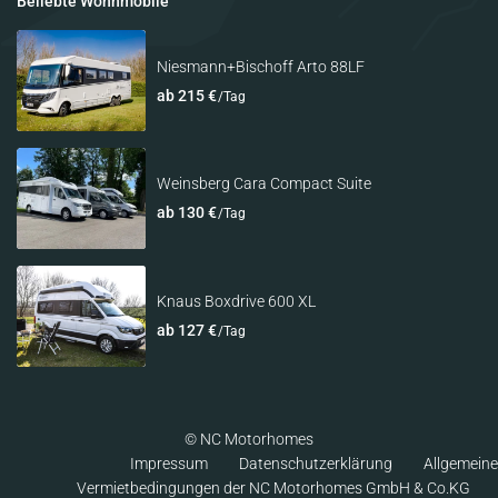
Beliebte Wohnmobile
Niesmann+Bischoff Arto 88LF
ab 215 €
/Tag
Weinsberg Cara Compact Suite
ab 130 €
/Tag
Knaus Boxdrive 600 XL
ab 127 €
/Tag
© NC Motorhomes
Impressum
Datenschutzerklärung
Allgemeine
Vermietbedingungen der NC Motorhomes GmbH & Co.KG