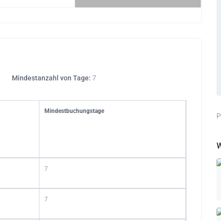
Mindestanzahl von Tage:
7
Mindestbuchungstage
P
W
7
7