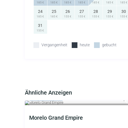
185 €
185 €
185 €
185 €
185 €
185 €
185 €
24
25
26
27
28
29
30
185 €
185 €
155 €
155 €
155 €
155 €
155 €
31
155 €
Vergangenheit
heute
gebucht
Ähnliche Anzeigen
ab 1.800 €
/Tag
Morelo Grand Empire