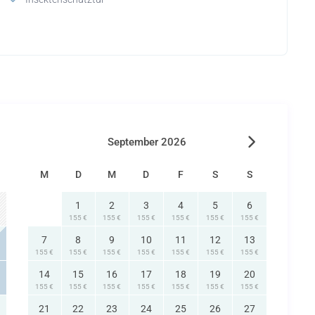
September 2026
M
D
M
D
F
S
S
1
2
3
4
5
6
155 €
155 €
155 €
155 €
155 €
155 €
7
8
9
10
11
12
13
155 €
155 €
155 €
155 €
155 €
155 €
155 €
14
15
16
17
18
19
20
155 €
155 €
155 €
155 €
155 €
155 €
155 €
21
22
23
24
25
26
27