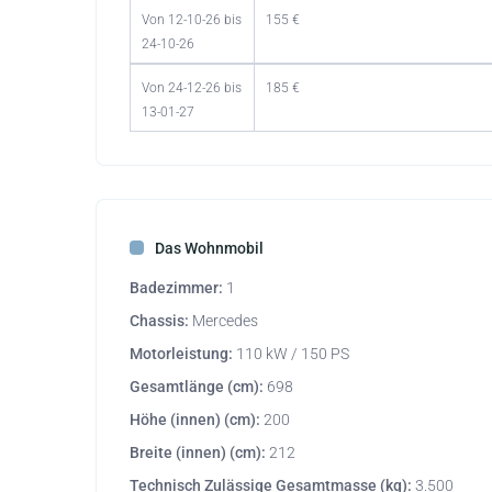
Von 12-10-26 bis
155 €
24-10-26
Von 24-12-26 bis
185 €
13-01-27
Das Wohnmobil
Badezimmer:
1
Chassis:
Mercedes
Motorleistung:
110 kW / 150 PS
Gesamtlänge (cm):
698
Höhe (innen) (cm):
200
Breite (innen) (cm):
212
Technisch Zulässige Gesamtmasse (kg):
3.500