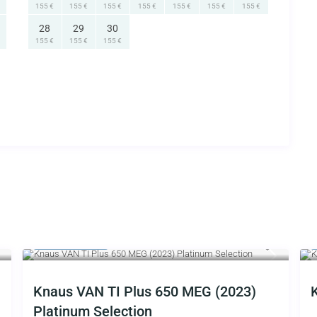
155 €
155 €
155 €
155 €
155 €
155 €
155 €
28
29
30
155 €
155 €
155 €
ab 119 €
/Tag
Knaus VAN TI Plus 650 MEG (2023)
Platinum Selection