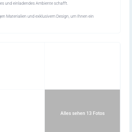
hes und einladendes Ambiente schafft.
gen Materialien und exklusivem Design, um Ihnen ein
 dem Weinsberg Cara Compact Suite genießen Sie die Freiheit
hres Zuhauses verzichten zu müssen.
komfortablen und sorgenfreien Urlaub benötigen. Von Geschirr
aschine – das Wohnmobil ist vollständig ausgestattet. Sie
nsmittel einpacken.
Alles sehen 13 Fotos