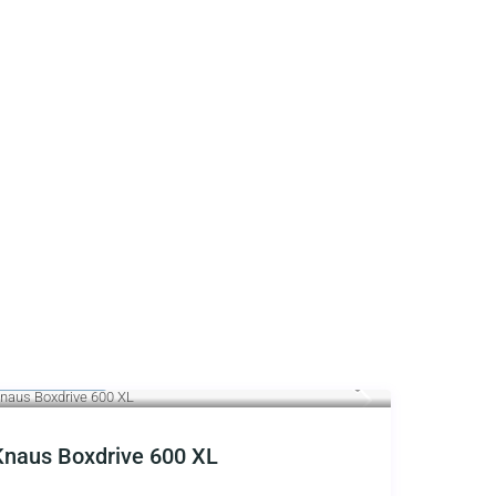
ab 127 €
/Tag
Knaus Boxdrive 600 XL