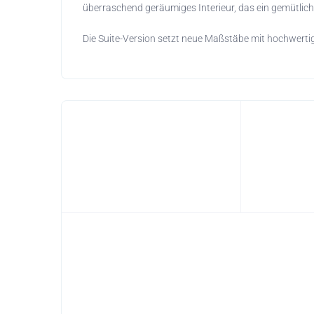
überraschend geräumiges Interieur, das ein gemütlic
Die Suite-Version setzt neue Maßstäbe mit hochwerti
außergewöhnliches Reiseerlebnis zu ermöglichen. Mit
und Flexibilität des Reisens, ohne auf den Komfort I
Inklusive Vollaustattung:
Das Wohnmobil bietet Ihnen alles, was Sie für einen 
und Besteck über Stühle und Grill bis hin zur Kaffeem
müssen nur noch Ihre Bettwäsche, Kleidung und Lebe